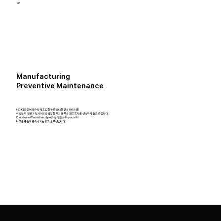
02
Manufacturing
Preventive Maintenance
데이터 보안이 필수인 제조업 현장은 방대한 센서 데이터를
취득한 뒤 전문가 인사이트와 결합한 즉시 분석과 권고 조치를 신속하게 필요로 합니다.
Databahn WaveWatch는 이러한 현장의 Physical AI
니즈를 충실히 충족시키는 엣지 솔루션입니다.