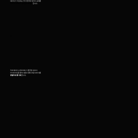
데이터가 수집되는 엣지 환경과 데이터 상태를
즉시 시각화하고 실시간으로 분석
합니다.
03
하드웨어와 소프트웨어가 통합된 데이터
파이프라인을 통해 대용량 멀티 모달 데이터를
정밀하게 동기화
합니다.
04