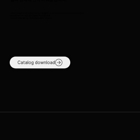
파트리지시스템즈의 엣지 독립형 Physical AI 플랫폼은 Databahn WaveWatch와 Agent로 구성됩니다.
데이터 분석과 지식 기반 진단이 현장에서 즉시 완결되도록
하며, 나아가 현장 전문가의 정확한 선제적 대응을 지원합니다.
Catalog download