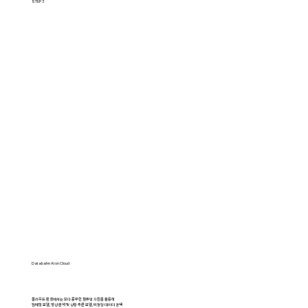
STEP 3
Databahn AI on Cloud
클라우드 환경에서는 보다 풍부한 컴퓨팅 자원을 활용해
임베딩 모델, 영상 분석 및 상황 추론 모델, 비정형 데이터 검색