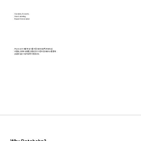
Curation, Search,
Auto Labeling,
Report Generation
Physical AI 개발 및 평가를 위한 데이터 탐색, 큐레이션,
라벨링, 리포트 생성을 자동화하고 자연어 인터페이스를 통해
손쉽게 접근 가능하도록 지원합니다.