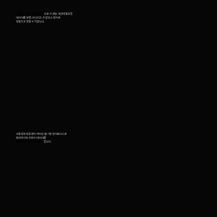
자연어 기반의 직관적 탐색
으로 AI 성능 개선에 필요한
데이터를 장면, 시나리오, 구성 요소 단위로
정밀하게 찾을 수 있습니다.
05
사용성과 반응성이 뛰어난 웹 기반 인터페이스로
페타바이트 규모의 데이터를
빠르게 탐색하고 큐레이션
합니다.
06