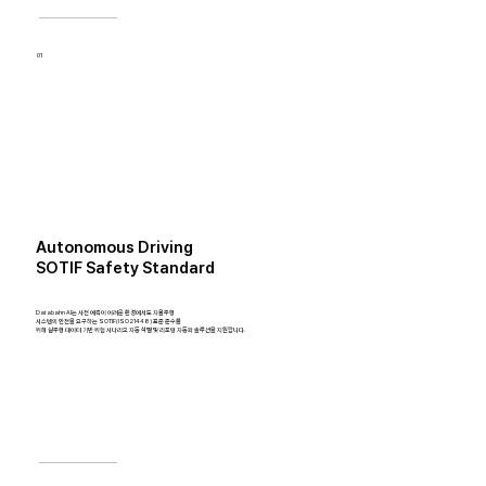
01
Autonomous Driving
SOTIF Safety Standard
Databahn AI는 사전 예측이 어려운 환경에서도 자율주행
시스템의 안전을 요구하는 SOTIF(ISO 21448) 표준 준수를
위해 실주행 데이터 기반 위험 시나리오 자동 식별 및 리포팅 자동화 솔루션을 지원합니다.