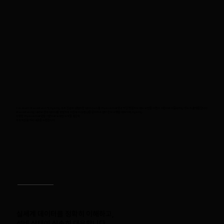
Databahn WaveWatch 및 Agent는 제조 현장의 광범위한 데이터 소스를 Physical AI 모델과 직접 연결하여 예지 보전을 자연어 기반으로 자동화하는 엣지 AI 플랫폼입니다.
WaveWatch는 대규모 센서 데이터를 정밀하게 취합해 이상 증상을 감지하고 설비 잔여 수명을 예측하며, Agent는
다양한 Physical AI 모델을 기반으로 도메인 지식을 결합해
체계적인 분석과 대응을 지원합니다.
실세계 데이터를 정확히 이해하고,
설비 상태에 신속히 대응합니다.