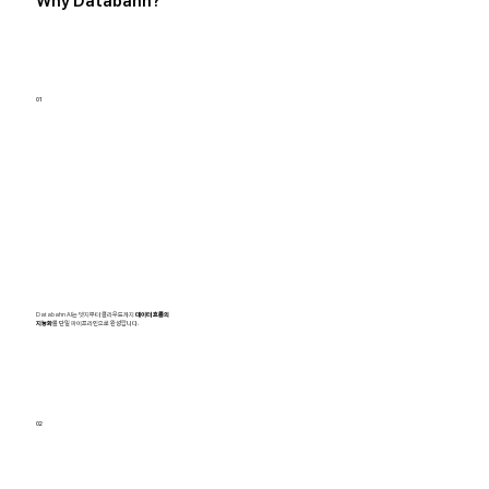
Why Databahn?
01
Databahn AI는 엣지부터 클라우드까지
데이터 흐름의
지능화
를 단일 파이프라인으로 완성합니다.
02