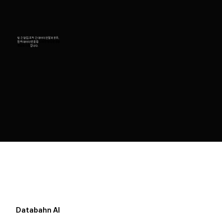
팀 간 협업, 조직 간 데이터 전달과 공유,
원격 데이터 연결 등
다양한 협업 환경을
폭넓게 지원
합니다.
Databahn AI