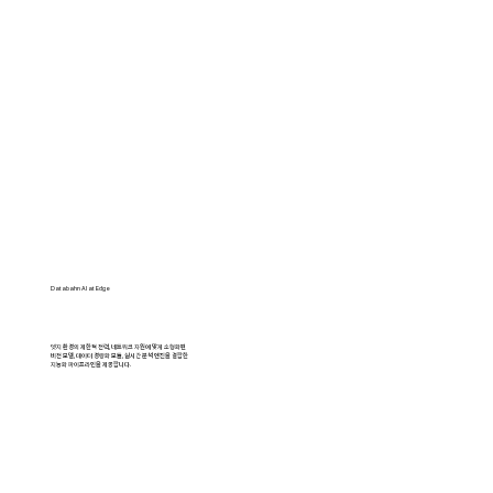
Databahn AI at Edge
엣지 환경의 제한적 전력, 네트워크 자원에 맞게 소형화된
비전 모델, 데이터 경량화 모듈, 실시간 분석 엔진을 결합한
지능화 파이프라인을 제공합니다.